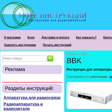
О магазине
Блог
Доставка и оплата
Как заказать?
Конта
Заказать инструкцию
Печать инструкций
Главная
→
BBK
BBK
Реклама
Инструкции для аппаратур
Сортировать по
умолчанию
ц
Разделы инструкций:
Аппаратура для радиосвязи
Радиоаппаратура и
радиодетали