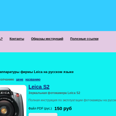
ь?
Контакты
Образцы инструкций
Полезные ссылки
аппаратуры фирмы Leica на русском языке
молчанию
цене
названию
Leica S2
Зеркальная фотокамера Leica S2
Полная инструкция по эксплуатации фотокамеры на русск
150
руб
Файл PDF (рус.)