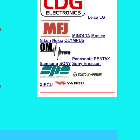
Leica
LG
е.
MINOLTA
Mosley
Nikon
Nokia
OLYMPUS
Panasonic
PENTAX
Samsung
SONY
Sony Ericsson
XIEGU
е.