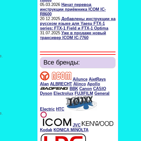
05.03.2026
Начат перевод
инструкции приёмника ICOM IC-
R8600
20.12.2025
Добавлены инструкции на
русском языке для Yaesu FTX-1
series: FTX-1 Field и FTX-1 Optima
31.07.2025
Уже в продаже новый
трансивер ICOM IC-7760
е.
Все бренды:
Ailunce
AjetRays
Alan
ALBRECHT
Alinco
Apollo
BBK
Canon
CASIO
Dyson
Electrolux
FUJIFILM
General
Electric
HTC
е.
JVC
Kodak
KONICA MINOLTA