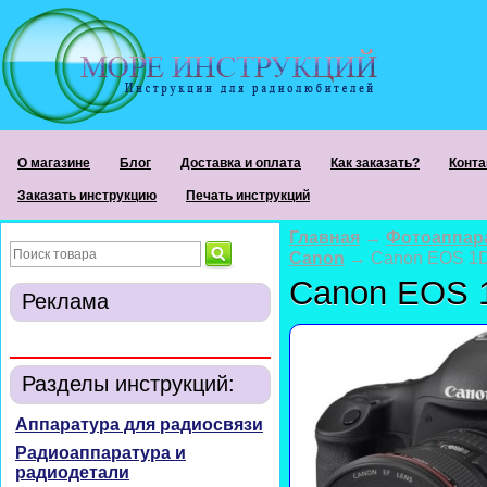
О магазине
Блог
Доставка и оплата
Как заказать?
Конта
Заказать инструкцию
Печать инструкций
Главная
→
Фотоаппар
Canon
→ Canon EOS 1D 
Canon EOS 1
Реклама
Разделы инструкций:
Аппаратура для радиосвязи
Радиоаппаратура и
радиодетали