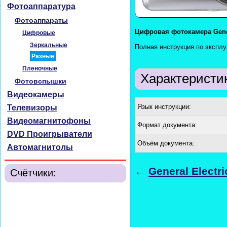
Фотоаппаратура
Фотоаппараты
Цифровая фотокамера Gener
Цифровые
Зеркальные
Полная инструкция по эксплу
Разные
Пленочные
Характеристи
Фотовспышки
Видеокамеры
Язык инструкции:
Телевизоры
Видеомагнитофоны
Формат документа:
DVD Проигрыватели
Объём документа:
Автомагнитолы
←
General Electr
Счётчики: