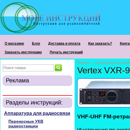
О магазине
Блог
Доставка и оплата
Как заказать?
Конта
Заказать инструкцию
Печать инструкций
Главная
→
Аппаратура для ради
Vertex VXR-
Реклама
Разделы инструкций:
Аппаратура для радиосвязи
VHF-UHF FM-ретран
Переносные УКВ
радиостанции
Инструкция по эксп