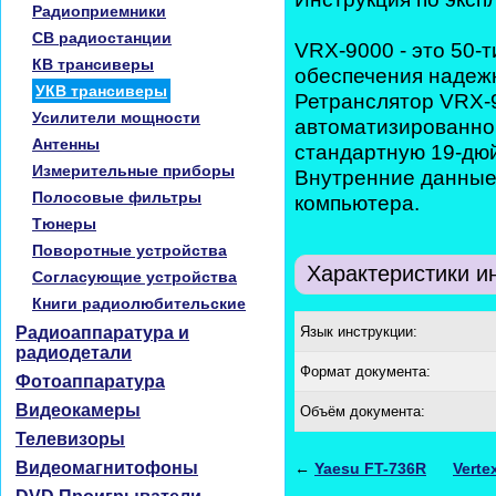
Радиоприемники
CB радиостанции
VRX-9000 - это 50-
КВ трансиверы
обеспечения надежн
УКВ трансиверы
Ретранслятор VRX-
Усилители мощности
автоматизированног
Антенны
стандартную 19-дюй
Измерительные приборы
Внутренние данные
Полосовые фильтры
компьютера.
Тюнеры
Поворотные устройства
Характеристики и
Согласующие устройства
Книги радиолюбительские
Радиоаппаратура и
Язык инструкции:
радиодетали
Формат документа:
Фотоаппаратура
Видеокамеры
Объём документа:
Телевизоры
Видеомагнитофоны
←
Yaesu FT-736R
Verte