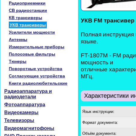
Радиоприемники
CB радиостанции
КВ трансиверы
УКВ FM трансивер
УКВ трансиверы
Усилители мощности
Полная инструкция 
Антенны
языке.
Измерительные приборы
Полосовые фильтры
FT-1807M - FM рад
Тюнеры
мощность и
отличные характер
Поворотные устройства
МГц.
Согласующие устройства
Книги радиолюбительские
Радиоаппаратура и
Характеристики и
радиодетали
Фотоаппаратура
Язык инструкции:
Видеокамеры
Телевизоры
Формат документа:
Видеомагнитофоны
Объём документа: