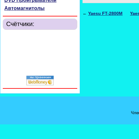
DVD Проигрыватели
Автомагнитолы
←
Yaesu FT-2800M
Yae
Счётчики:
Чле