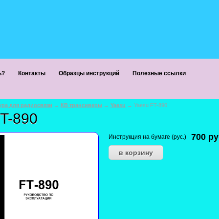
ь?
Контакты
Образцы инструкций
Полезные ссылки
ура для радиосвязи
→
КВ трансиверы
→
Yaesu
→ Yaesu FT-890
T-890
700
ру
Инструкция на бумаге (рус.)