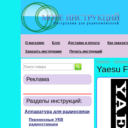
О магазине
Блог
Доставка и оплата
Как заказат
Заказать инструкцию
Печать инструкций
Главная
→
Аппарат
Yaesu F
Реклама
Разделы инструкций:
Аппаратура для радиосвязи
Переносные УКВ
радиостанции