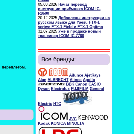
05.03.2026
Начат перевод
инструкции приёмника ICOM IC-
R8600
20.12.2025
Добавлены инструкции на
русском языке для Yaesu FTX-1
series: FTX-1 Field и FTX-1 Optima
31.07.2025
Уже в продаже новый
трансивер ICOM IC-7760
Все бренды:
м переплетом.
Ailunce
AjetRays
Alan
ALBRECHT
Alinco
Apollo
BBK
Canon
CASIO
Dyson
Electrolux
FUJIFILM
General
Electric
HTC
JVC
Kodak
KONICA MINOLTA