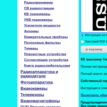
Радиоприемники
CB радиостанции
КВ трансиверы
УКВ трансиверы
Усилители мощности
Антенны
Инструкция на б
Измерительные приборы
Текстовой PDF 
Полосовые фильтры
Тюнеры
Поворотные устройства
КВ трансивер Ya
Согласующие устройства
Книги радиолюбительские
Полная инструкци
Радиоаппаратура и
Полный аналог ан
радиодетали
Собственный пе
Фотоаппаратура
Инструкция
в эле
Видеокамеры
Телевизоры
Посмотреть обра
Видеомагнитофоны
Предупреждение!
Все права защищ