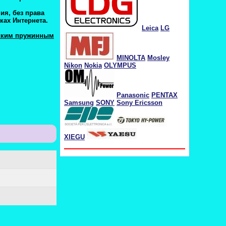
ия, без права
ках Интернета.
Leica
LG
еским пружинным
MINOLTA
Mosley
Nikon
Nokia
OLYMPUS
Panasonic
PENTAX
Samsung
SONY
Sony Ericsson
XIEGU