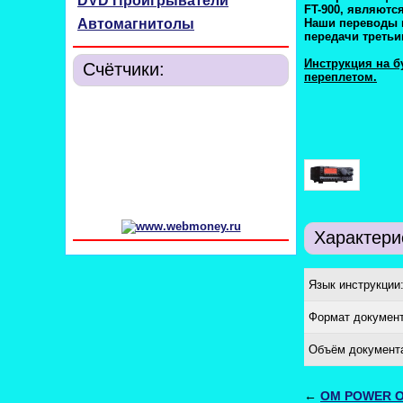
DVD Проигрыватели
FT-900, являютс
Автомагнитолы
Наши переводы и
передачи третьи
Инструкция на б
Счётчики:
переплетом.
Характери
Язык инструкции
Формат документ
Объём документ
←
OM POWER O