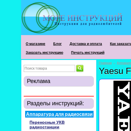
О магазине
Блог
Доставка и оплата
Как заказат
Заказать инструкцию
Печать инструкций
Главная
→
Аппарат
Yaesu F
Реклама
Разделы инструкций:
Аппаратура для радиосвязи
Переносные УКВ
радиостанции