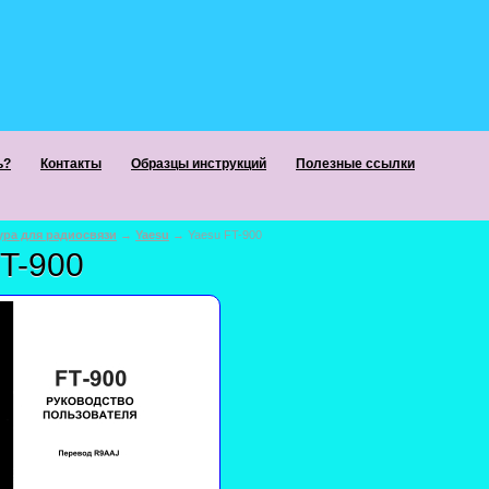
ь?
Контакты
Образцы инструкций
Полезные ссылки
ура для радиосвязи
→
Yaesu
→ Yaesu FT-900
T-900