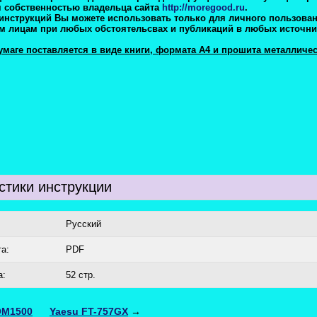
я собственностью владельца сайта
http://moregood.ru
.
нструкций Вы можете использовать только для личного пользован
м лицам при любых обстоятельсвах и публикаций в любых источни
умаге поставляется в виде книги, формата А4 и прошита металлич
стики инструкции
:
Русский
а:
PDF
а:
52 стр.
M1500
Yaesu FT-757GX
→