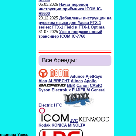
05.03.2026
Начат перевод
инструкции приёмника ICOM IC-
R8600
20.12.2025
Добавлены инструкции на
русском языке для Yaesu FTX-1
series: FTX-1 Field и FTX-1 Optima
31.07.2025
Уже в продаже новый
трансивер ICOM IC-7760
Все бренды:
Ailunce
AjetRays
Alan
ALBRECHT
Alinco
Apollo
BBK
Canon
CASIO
Dyson
Electrolux
FUJIFILM
General
Electric
HTC
JVC
Kodak
KONICA MINOLTA
ансивера Yaesu