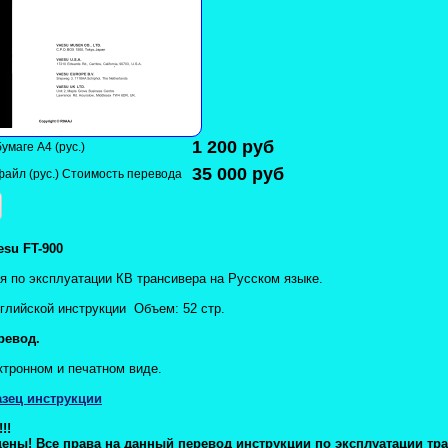
1 200
руб
умаге А4 (рус.)
35 000
руб
файл (рус.) Стоимость перевода
esu FT-900
я по эксплуатации КВ трансивера на Русском языке.
глийской инструкции Объем: 52 стр.
ревод.
ктронном и печатном
виде.
зец инструкции
!!
ены! Все права на данный перевод инструкции по эксплуатации тр