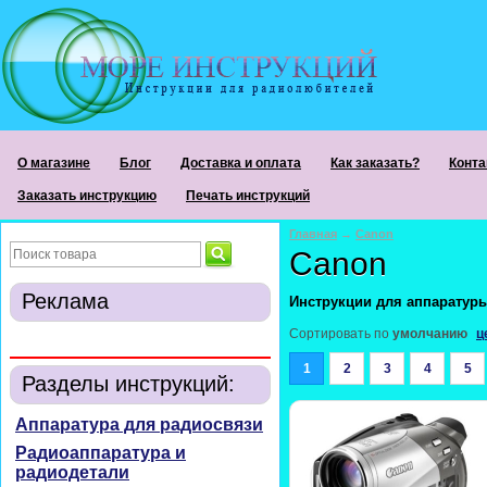
О магазине
Блог
Доставка и оплата
Как заказать?
Конта
Заказать инструкцию
Печать инструкций
Главная
→
Canon
Canon
Реклама
Инструкции для аппаратур
Сортировать по
умолчанию
ц
1
2
3
4
5
Разделы инструкций:
Аппаратура для радиосвязи
Радиоаппаратура и
радиодетали