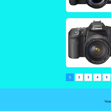
1
2
3
4
5
Чле