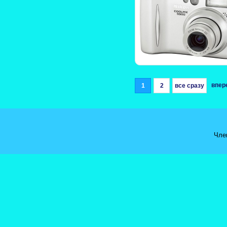
впе
1
2
все сразу
Чле