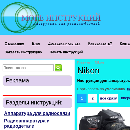
О магазине
Блог
Доставка и оплата
Как заказать?
Конта
Заказать инструкцию
Печать инструкций
Главная
→
Nikon
Nikon
Реклама
Инструкции для аппаратур
Сортировать по
умолчанию
ц
впе
1
2
все сразу
Разделы инструкций:
Аппаратура для радиосвязи
Радиоаппаратура и
радиодетали