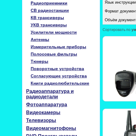
Язык инструкции
Радиоприемники
CB радиостанции
Формат документ
КВ трансиверы
Объём документ
УКВ трансиверы
Сортировать по
у
Усилители мощности
Антенны
Измерительные приборы
Полосовые фильтры
Тюнеры
Поворотные устройства
Согласующие устройства
Книги радиолюбительские
Радиоаппаратура и
радиодетали
Фотоаппаратура
Видеокамеры
Телевизоры
Видеомагнитофоны