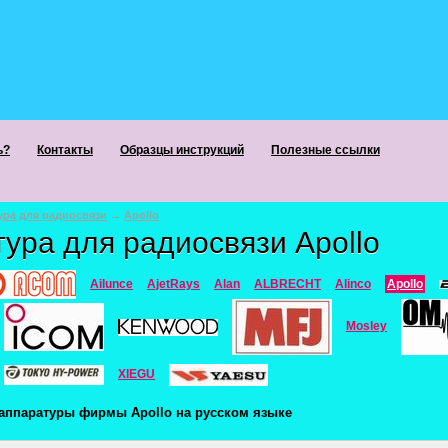
ь?
Контакты
Образцы инструкций
Полезные ссылки
ура для радиосвязи
→
Apollo
ура для радиосвязи Apollo
Ailunce
AjetRays
Alan
ALBRECHT
Alinco
Apollo
Mosley
XIEGU
аппаратуры фирмы Apollo на русском языке