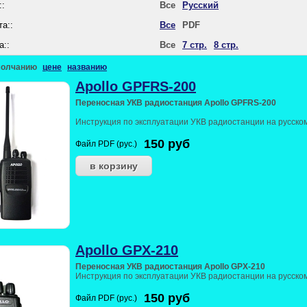
::
Все
Русский
а::
Все
PDF
а::
Все
7 стр.
8 стр.
молчанию
цене
названию
Apollo GPFRS-200
Переносная УКВ радиостанция Apollo GPFRS-200
Инструкция по эксплуатации УКВ радиостанции на русском
150
руб
Файл PDF (рус.)
Apollo GPX-210
Переносная УКВ радиостанция Apollo GPX-210
Инструкция по эксплуатации УКВ радиостанции на русском
150
руб
Файл PDF (рус.)