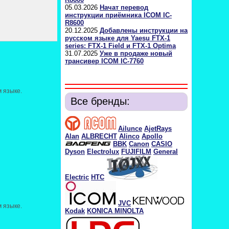
05.03.2026
Начат перевод
инструкции приёмника ICOM IC-
R8600
20.12.2025
Добавлены инструкции на
русском языке для Yaesu FTX-1
series: FTX-1 Field и FTX-1 Optima
31.07.2025
Уже в продаже новый
трансивер ICOM IC-7760
 языке.
Все бренды:
Ailunce
AjetRays
Alan
ALBRECHT
Alinco
Apollo
BBK
Canon
CASIO
Dyson
Electrolux
FUJIFILM
General
Electric
HTC
JVC
 языке.
Kodak
KONICA MINOLTA