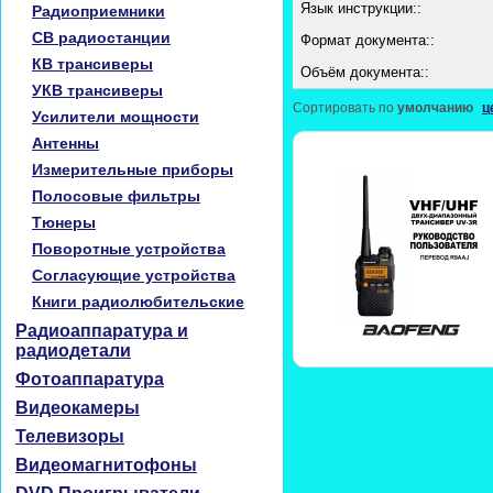
Язык инструкции::
Радиоприемники
CB радиостанции
Формат документа::
КВ трансиверы
Объём документа::
УКВ трансиверы
Сортировать по
умолчанию
ц
Усилители мощности
Антенны
Измерительные приборы
Полосовые фильтры
Тюнеры
Поворотные устройства
Согласующие устройства
Книги радиолюбительские
Радиоаппаратура и
радиодетали
Фотоаппаратура
Видеокамеры
Телевизоры
Видеомагнитофоны