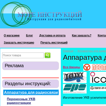
О магазине
Блог
Доставка и оплата
Как заказать?
Конта
Заказать инструкцию
Печать инструкций
Главная
→
Аппаратура для ради
Аппаратура 
Реклама
Все бренды
Разделы инструкций:
Аппаратура для радиосвязи
Изготовление УКВ усилителей
Переносные УКВ
радиостанции