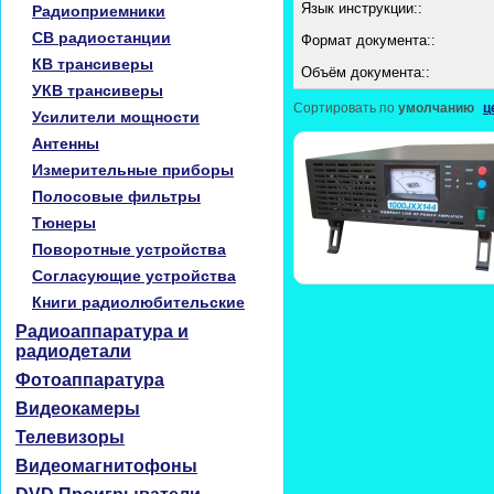
Язык инструкции::
Радиоприемники
CB радиостанции
Формат документа::
КВ трансиверы
Объём документа::
УКВ трансиверы
Сортировать по
умолчанию
ц
Усилители мощности
Антенны
Измерительные приборы
Полосовые фильтры
Тюнеры
Поворотные устройства
Согласующие устройства
Книги радиолюбительские
Радиоаппаратура и
радиодетали
Фотоаппаратура
Видеокамеры
Телевизоры
Видеомагнитофоны