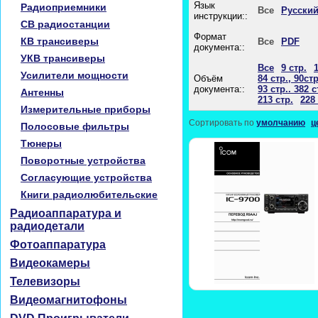
Язык
Радиоприемники
Все
Русски
инструкции::
CB радиостанции
Формат
КВ трансиверы
Все
PDF
документа::
УКВ трансиверы
Все
9 стр.
Усилители мощности
Объём
84 стр., 90стр
документа::
93 стр.. 382 с
Антенны
213 стр.
228 
Измерительные приборы
Сортировать по
умолчанию
ц
Полосовые фильтры
Тюнеры
Поворотные устройства
Согласующие устройства
Книги радиолюбительские
Радиоаппаратура и
радиодетали
Фотоаппаратура
Видеокамеры
Телевизоры
Видеомагнитофоны