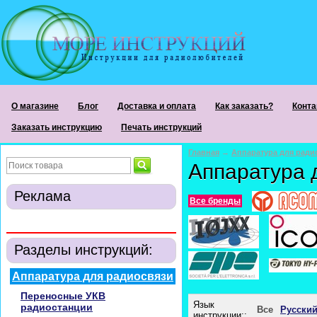
О магазине
Блог
Доставка и оплата
Как заказать?
Конта
Заказать инструкцию
Печать инструкций
Главная
→
Аппаратура для ради
Аппаратура 
Реклама
Все бренды
Разделы инструкций:
Аппаратура для радиосвязи
Переносные УКВ
Язык
радиостанции
Все
Русски
инструкции::