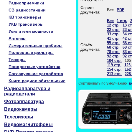
Радиоприемники
Формат
CB радиостанции
Все
PDF
документа::
КВ трансиверы
Все
1 стр.
2
УКВ трансиверы
12 стр.
13 ст
22 стр.
23 ст
Усилители мощности
33 стр.
34 ст
Антенны
41 стр.
42 ст
55 стр.
58 ст
Объём
Измерительные приборы
68 стр.
69 ст
документа::
78 стр.
83 ст
Полосовые фильтры
92 стр.
92 ст
Тюнеры
104 стр.
105 
119 стр.
123 
Поворотные устройства
154 стр.
162 
Согласующие устройства
213 стр.
228 
Книги радиолюбительские
Сортировать по
умолчанию
ц
Радиоаппаратура и
радиодетали
Фотоаппаратура
Видеокамеры
Телевизоры
Видеомагнитофоны