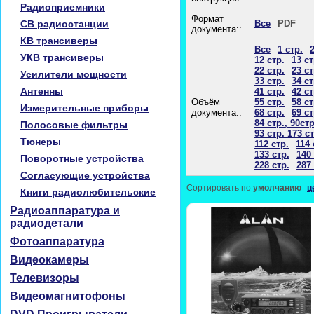
Радиоприемники
Формат
CB радиостанции
Все
PDF
документа::
КВ трансиверы
Все
1 стр.
2
УКВ трансиверы
12 стр.
13 ст
22 стр.
23 ст
Усилители мощности
33 стр.
34 ст
Антенны
41 стр.
42 ст
Объём
55 стр.
58 ст
Измерительные приборы
документа::
68 стр.
69 ст
84 стр., 90стр
Полосовые фильтры
93 стр. 173 ст
Тюнеры
112 стр.
114 
133 стр.
140 
Поворотные устройства
228 стр.
287 
Согласующие устройства
Сортировать по
умолчанию
ц
Книги радиолюбительские
Радиоаппаратура и
радиодетали
Фотоаппаратура
Видеокамеры
Телевизоры
Видеомагнитофоны