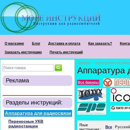
О магазине
Блог
Доставка и оплата
Как заказать?
Конта
Заказать инструкцию
Печать инструкций
Главная
→
Аппаратура для ради
Аппаратура 
Реклама
Все бренды
Разделы инструкций:
Аппаратура для радиосвязи
Переносные УКВ
Язык
радиостанции
Все
Русски
инструкции::