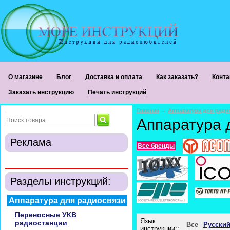
О магазине
Блог
Доставка и оплата
Как заказать?
Конта
Заказать инструкцию
Печать инструкций
Главная
→
Аппаратура для ради
Аппаратура 
Реклама
Все бренды
Разделы инструкций:
Аппаратура для радиосвязи
Переносные УКВ
Язык
радиостанции
Все
Русски
инструкции::