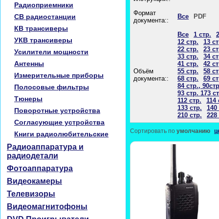
Радиоприемники
Формат
CB радиостанции
Все
PDF
документа::
КВ трансиверы
Все
1 стр.
2
УКВ трансиверы
12 стр.
13 ст
22 стр.
23 ст
Усилители мощности
33 стр.
34 ст
Антенны
41 стр.
42 ст
Объём
55 стр.
58 ст
Измерительные приборы
документа::
68 стр.
69 ст
84 стр., 90стр
Полосовые фильтры
93 стр. 173 ст
Тюнеры
112 стр.
114 
133 стр.
140 
Поворотные устройства
210 стр.
228 
Согласующие устройства
Сортировать по
умолчанию
ц
Книги радиолюбительские
Радиоаппаратура и
радиодетали
Фотоаппаратура
Видеокамеры
Телевизоры
Видеомагнитофоны