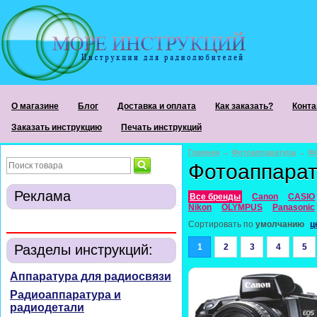
О магазине
Блог
Доставка и оплата
Как заказать?
Конта
Заказать инструкцию
Печать инструкций
Главная
→
Фотоаппаратура
→
Ф
Фотоаппара
Реклама
Все бренды
Canon
CASIO
Nikon
OLYMPUS
Panasonic
Сортировать по
умолчанию
ц
Разделы инструкций:
1
2
3
4
5
Аппаратура для радиосвязи
Радиоаппаратура и
радиодетали