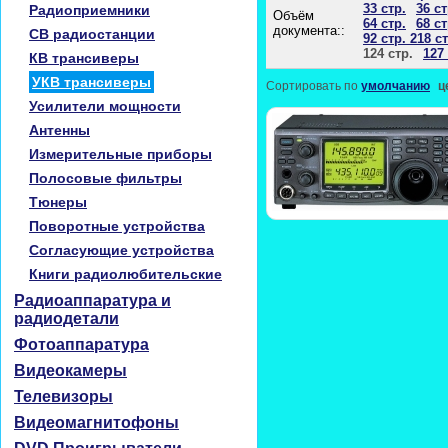
33 стр.
36 ст
Радиоприемники
Объём
64 стр.
68 ст
документа::
CB радиостанции
92 стр. 218 ст
124 стр.
127 
КВ трансиверы
УКВ трансиверы
Сортировать по
умолчанию
ц
Усилители мощности
Антенны
Измерительные приборы
Полосовые фильтры
Тюнеры
Поворотные устройства
Согласующие устройства
Книги радиолюбительские
Радиоаппаратура и
радиодетали
Фотоаппаратура
Видеокамеры
Телевизоры
Видеомагнитофоны