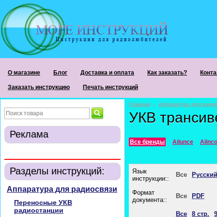
О магазине
Блог
Доставка и оплата
Как заказать?
Конта
Заказать инструкцию
Печать инструкций
Главная
→
Аппаратура для ради
УКВ транси
Реклама
Все бренды
Ailunce
Alinc
Разделы инструкций:
Язык
Все
Русски
инструкции::
Аппаратура для радиосвязи
Формат
Все
PDF
документа::
Переносные УКВ
радиостанции
Все
8 стр.
9