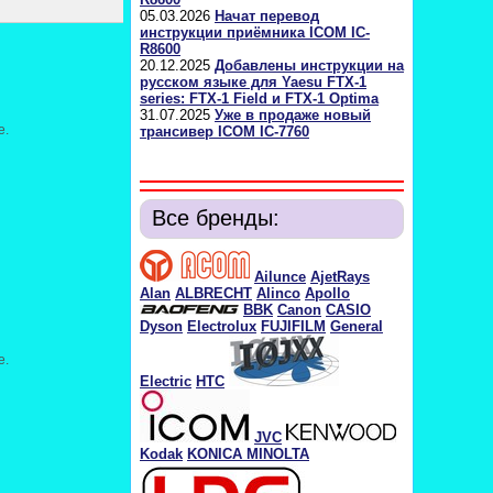
05.03.2026
Начат перевод
инструкции приёмника ICOM IC-
R8600
20.12.2025
Добавлены инструкции на
русском языке для Yaesu FTX-1
series: FTX-1 Field и FTX-1 Optima
31.07.2025
Уже в продаже новый
е.
трансивер ICOM IC-7760
Все бренды:
Ailunce
AjetRays
Alan
ALBRECHT
Alinco
Apollo
BBK
Canon
CASIO
Dyson
Electrolux
FUJIFILM
General
е.
Electric
HTC
JVC
Kodak
KONICA MINOLTA