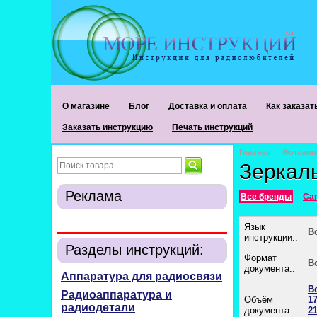
О магазине
Блог
Доставка и оплата
Как заказат
Заказать инструкцию
Печать инструкций
Главная
→
Фотоапп
Зеркал
Реклама
Все бренды
Ca
Язык
В
инструкции::
Разделы инструкций:
Формат
В
документа::
Аппаратура для радиосвязи
В
Радиоаппаратура и
Объём
17
радиодетали
документа::
21