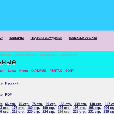
ь?
Контакты
Образцы инструкций
Полезные ссылки
аратура
→
Фотоаппараты
→
Цифровые
→
Зеркальные
ьные
non
Leica
Nikon
OLYMPUS
PENTAX
SONY
се
Русский
се
PDF
се
66 стр.
70 стр.
75 стр.
99 стр.
138 стр.
139 стр.
140 стр.
147 с
3 стр.
176 стр.
180 стр.
190 стр.
194 стр.
196 стр.
198 стр.
204 ст
6 стр.
218 стр.
220 стр.
224 стр.
226 стр.
228 стр.
231 стр.
239 ст