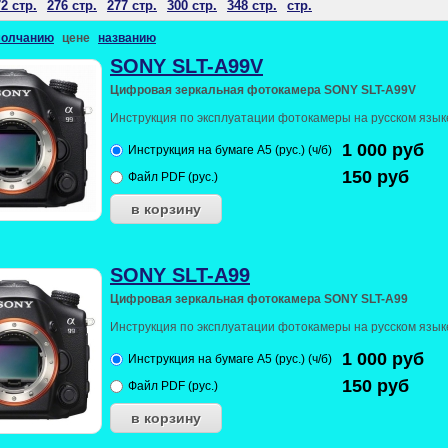
2 стр.
276 стр.
277 стр.
300 стр.
348 стр.
стр.
молчанию
цене
названию
SONY SLT-A99V
Цифровая зеркальная фотокамера SONY SLT-A99V
Инструкция по эксплуатации фотокамеры на русском язык
1 000
руб
Инструкция на бумаге А5 (рус.) (ч/б)
150
руб
Файл PDF (рус.)
SONY SLT-A99
Цифровая зеркальная фотокамера SONY SLT-A99
Инструкция по эксплуатации фотокамеры на русском язык
1 000
руб
Инструкция на бумаге А5 (рус.) (ч/б)
150
руб
Файл PDF (рус.)