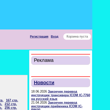
Корзина пуста
Регистрация
Вход
Реклама
Новости
18.06.2026
Закончен перевод
инструкции трансивера ICOM IC-7760
на русский язык
тр.
167 стр.
21.04.2026
Закончен перевод
р.
212 стр.
инструкции приёмника ICOM IC-
р.
256 стр.
R8600