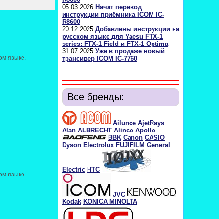
05.03.2026
Начат перевод
инструкции приёмника ICOM IC-
R8600
20.12.2025
Добавлены инструкции на
русском языке для Yaesu FTX-1
series: FTX-1 Field и FTX-1 Optima
31.07.2025
Уже в продаже новый
ом языке.
трансивер ICOM IC-7760
Все бренды:
Ailunce
AjetRays
Alan
ALBRECHT
Alinco
Apollo
BBK
Canon
CASIO
Dyson
Electrolux
FUJIFILM
General
Electric
HTC
ом языке.
JVC
Kodak
KONICA MINOLTA