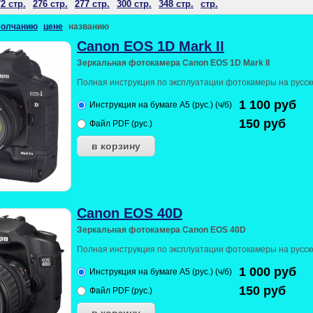
2 стр.
276 стр.
277 стр.
300 стр.
348 стр.
стр.
молчанию
цене
названию
Canon EOS 1D Mark II
Зеркальная фотокамера Canon EOS 1D Mark II
Полная инструкция по эксплуатации фотокамеры на русск
1 100
руб
Инструкция на бумаге А5 (рус.) (ч/б)
150
руб
Файл PDF (рус.)
Canon EOS 40D
Зеркальная фотокамера Canon EOS 40D
Полная инструкция по эксплуатации фотокамеры на русск
1 000
руб
Инструкция на бумаге А5 (рус.) (ч/б)
150
руб
Файл PDF (рус.)