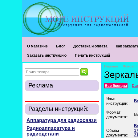
О магазине
Блог
Доставка и оплата
Как заказат
Заказать инструкцию
Печать инструкций
Главная
→
Фотоапп
Зеркал
Реклама
Все бренды
Ca
Язык
В
инструкции::
Разделы инструкций:
Формат
В
документа::
Аппаратура для радиосвязи
В
Радиоаппаратура и
Объём
17
радиодетали
документа::
21