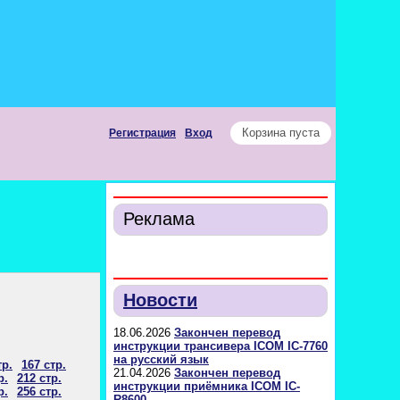
Корзина пуста
Регистрация
Вход
Реклама
Новости
18.06.2026
Закончен перевод
инструкции трансивера ICOM IC-7760
на русский язык
тр.
167 стр.
21.04.2026
Закончен перевод
р.
212 стр.
инструкции приёмника ICOM IC-
р.
256 стр.
R8600