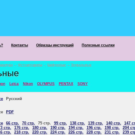
ь?
Контакты
Образцы инструкций
Полезные ссылки
аратура
→
Фотоаппараты
→
Цифровые
→
Зеркальные
ьные
non
Leica
Nikon
OLYMPUS
PENTAX
SONY
се
Русский
се
PDF
се
66 стр.
70 стр.
75 стр.
99 стр.
138 стр.
139 стр.
140 стр.
147 с
3 стр.
176 стр.
180 стр.
190 стр.
194 стр.
196 стр.
198 стр.
204 ст
6 стр.
218 стр.
220 стр.
224 стр.
226 стр.
228 стр.
231 стр.
239 ст