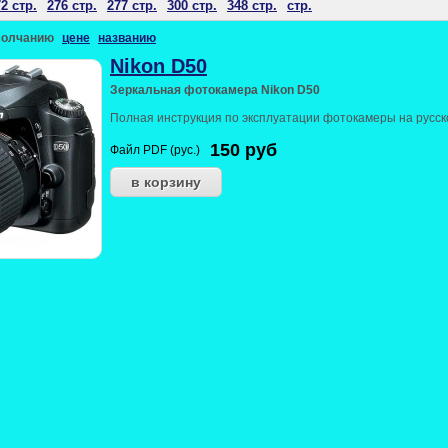
2 стр.
276 стр.
277 стр.
300 стр.
348 стр.
стр.
молчанию
цене
названию
Nikon D50
Зеркальная фотокамера Nikon D50
Полная инструкция по эксплуатации фотокамеры на русск
150
руб
Файл PDF (рус.)