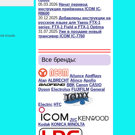
05.03.2026
Начат перевод
инструкции приёмника ICOM IC-
R8600
20.12.2025
Добавлены инструкции на
русском языке для Yaesu FTX-1
series: FTX-1 Field и FTX-1 Optima
31.07.2025
Уже в продаже новый
ом языке.
трансивер ICOM IC-7760
Все бренды:
Ailunce
AjetRays
Alan
ALBRECHT
Alinco
Apollo
BBK
Canon
CASIO
Dyson
Electrolux
FUJIFILM
General
Electric
HTC
JVC
Kodak
KONICA MINOLTA