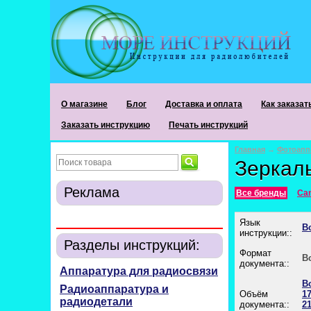
О магазине
Блог
Доставка и оплата
Как заказат
Заказать инструкцию
Печать инструкций
Главная
→
Фотоапп
Зеркал
Реклама
Все бренды
Ca
Язык
В
инструкции::
Разделы инструкций:
Формат
В
документа::
Аппаратура для радиосвязи
В
Радиоаппаратура и
Объём
17
радиодетали
документа::
21