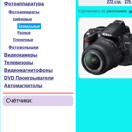
272 стр.
276 
Фотоаппаратура
Сортировать по
умолчанию
ц
Фотоаппараты
Цифровые
Зеркальные
Разные
Пленочные
Фотовспышки
Видеокамеры
Телевизоры
Видеомагнитофоны
DVD Проигрыватели
Автомагнитолы
Счётчики: