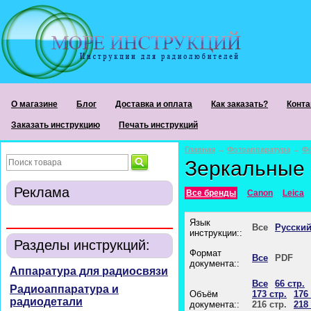
О магазине
Блог
Доставка и оплата
Как заказать?
Конта
Заказать инструкцию
Печать инструкций
Главная
→
Фотоаппаратура
→
Ф
Зеркальные
Реклама
Все бренды
Canon
Leica
Язык
Все
Русски
инструкции::
Разделы инструкций:
Формат
Все
PDF
документа::
Аппаратура для радиосвязи
Все
66 стр.
Радиоаппаратура и
Объём
173 стр.
176 
радиодетали
документа::
216 стр.
218 