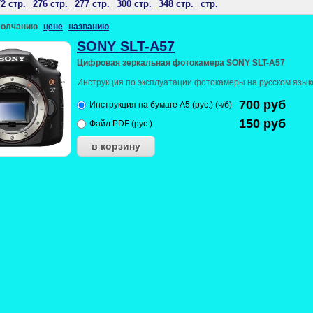
2 стр.
276 стр.
277 стр.
300 стр.
348 стр.
стр.
молчанию
цене
названию
SONY SLT-A57
Цифровая зеркальная фотокамера SONY SLT-A57
Инструкция по эксплуатации фотокамеры на русском язык
700
руб
Инструкция на бумаге А5 (рус.) (ч/б)
150
руб
Файл PDF (рус.)