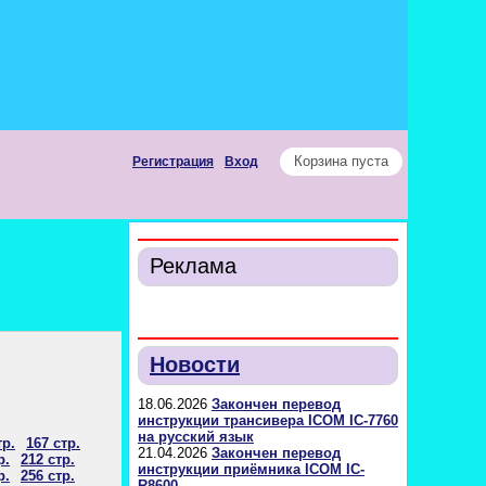
Корзина пуста
Регистрация
Вход
Реклама
Новости
18.06.2026
Закончен перевод
инструкции трансивера ICOM IC-7760
на русский язык
тр.
167 стр.
21.04.2026
Закончен перевод
р.
212 стр.
инструкции приёмника ICOM IC-
р.
256 стр.
R8600