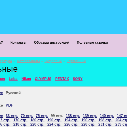
ь?
Контакты
Образцы инструкций
Полезные ссылки
аратура
→
Фотоаппараты
→
Цифровые
→
Зеркальные
ьные
non
Leica
Nikon
OLYMPUS
PENTAX
SONY
се
Русский
се
PDF
се
66 стр.
70 стр.
75 стр.
99 стр.
138 стр.
139 стр.
140 стр.
147 с
3 стр.
176 стр.
180 стр.
190 стр.
194 стр.
196 стр.
198 стр.
204 ст
6 стр.
218 стр.
220 стр.
224 стр.
226 стр.
228 стр.
231 стр.
239 ст