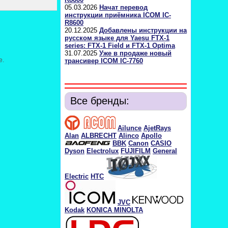
05.03.2026
Начат перевод
инструкции приёмника ICOM IC-
R8600
20.12.2025
Добавлены инструкции на
русском языке для Yaesu FTX-1
series: FTX-1 Field и FTX-1 Optima
31.07.2025
Уже в продаже новый
е.
трансивер ICOM IC-7760
Все бренды:
Ailunce
AjetRays
Alan
ALBRECHT
Alinco
Apollo
BBK
Canon
CASIO
Dyson
Electrolux
FUJIFILM
General
Electric
HTC
JVC
Kodak
KONICA MINOLTA