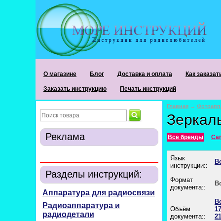
О магазине
Блог
Доставка и оплата
Как заказат
Заказать инструкцию
Печать инструкций
Главная
→
Фотоапп
Зеркал
Реклама
Все бренды
Ca
Язык
В
инструкции::
Разделы инструкций:
Формат
В
документа::
Аппаратура для радиосвязи
В
Радиоаппаратура и
Объём
17
радиодетали
документа::
21