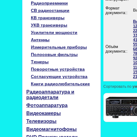
Радиоприемники
Формат
CB радиостанции
В
документа::
КВ трансиверы
В
УКВ трансиверы
12
22
Усилители мощности
33
Антенны
41
55
Объём
Измерительные приборы
68
документа::
78
Полосовые фильтры
92
Тюнеры
10
11
Поворотные устройства
15
Согласующие устройства
21
Книги радиолюбительские
Сортировать по
у
Радиоаппаратура и
радиодетали
Фотоаппаратура
Видеокамеры
Телевизоры
Видеомагнитофоны