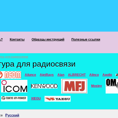
ь?
Контакты
Образцы инструкций
Полезные ссылки
ура для радиосвязи
тура для радиосвязи
Ailunce
AjetRays
Alan
ALBRECHT
Alinco
Apollo
Mosley
XIEGU
се
Русский