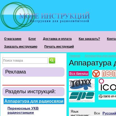
О магазине
Блог
Доставка и оплата
Как заказать?
Конта
Заказать инструкцию
Печать инструкций
Главная
→
Аппаратура для ради
Аппаратура 
Реклама
Все бренды
Разделы инструкций:
Аппаратура для радиосвязи
Переносные УКВ
Язык
радиостанции
Все
Русски
инструкции::