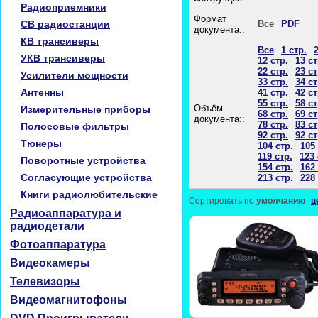
Радиоприемники
Формат
CB радиостанции
Все
PDF
документа::
КВ трансиверы
Все
1 стр.
2
УКВ трансиверы
12 стр.
13 ст
22 стр.
23 ст
Усилители мощности
33 стр.
34 ст
Антенны
41 стр.
42 ст
55 стр.
58 ст
Объём
Измерительные приборы
68 стр.
69 ст
документа::
78 стр.
83 ст
Полосовые фильтры
92 стр.
92 ст
Тюнеры
104 стр.
105 
119 стр.
123 
Поворотные устройства
154 стр.
162 
Согласующие устройства
213 стр.
228 
Книги радиолюбительские
Сортировать по
умолчанию
ц
Радиоаппаратура и
радиодетали
Фотоаппаратура
Видеокамеры
Телевизоры
Видеомагнитофоны