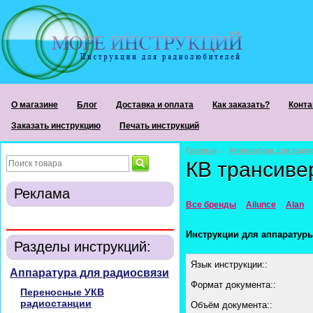
О магазине
Блог
Доставка и оплата
Как заказать?
Конта
Заказать инструкцию
Печать инструкций
Главная
→
Аппаратура для ради
КВ трансиве
Реклама
Все бренды
Ailunce
Alan
Инструкции для аппаратур
Разделы инструкций:
Язык инструкции::
Аппаратура для радиосвязи
Формат документа::
Переносные УКВ
радиостанции
Объём документа::