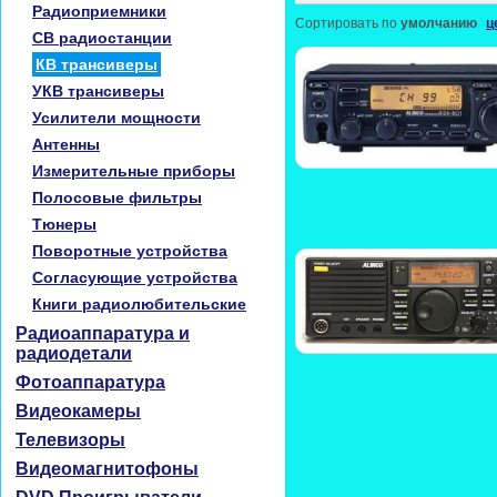
Радиоприемники
Сортировать по
умолчанию
ц
CB радиостанции
КВ трансиверы
УКВ трансиверы
Усилители мощности
Антенны
Измерительные приборы
Полосовые фильтры
Тюнеры
Поворотные устройства
Согласующие устройства
Книги радиолюбительские
Радиоаппаратура и
радиодетали
Фотоаппаратура
Видеокамеры
Телевизоры
Видеомагнитофоны