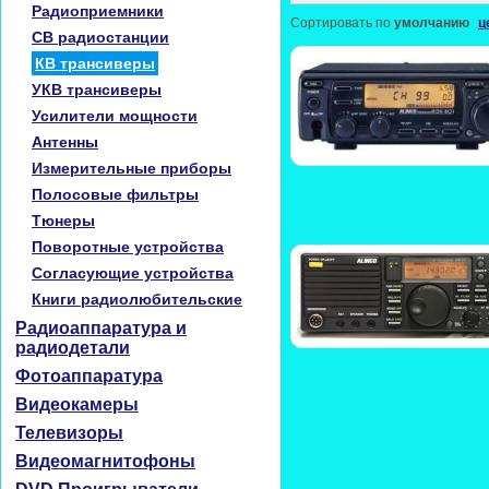
Радиоприемники
Сортировать по
умолчанию
ц
CB радиостанции
КВ трансиверы
УКВ трансиверы
Усилители мощности
Антенны
Измерительные приборы
Полосовые фильтры
Тюнеры
Поворотные устройства
Согласующие устройства
Книги радиолюбительские
Радиоаппаратура и
радиодетали
Фотоаппаратура
Видеокамеры
Телевизоры
Видеомагнитофоны