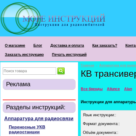
О магазине
Блог
Доставка и оплата
Как заказать?
Конта
Заказать инструкцию
Печать инструкций
Главная
→
Аппаратура для ради
КВ трансиве
Реклама
Все бренды
Ailunce
Alan
Инструкции для аппаратур
Разделы инструкций:
Язык инструкции::
Аппаратура для радиосвязи
Формат документа::
Переносные УКВ
радиостанции
Объём документа::