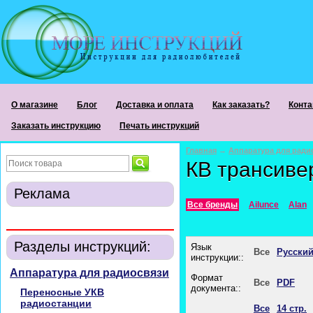
О магазине
Блог
Доставка и оплата
Как заказать?
Конта
Заказать инструкцию
Печать инструкций
Главная
→
Аппаратура для ради
КВ трансиве
Реклама
Все бренды
Ailunce
Alan
Разделы инструкций:
Язык
Все
Русски
инструкции::
Аппаратура для радиосвязи
Формат
Все
PDF
документа::
Переносные УКВ
радиостанции
Все
14 стр.