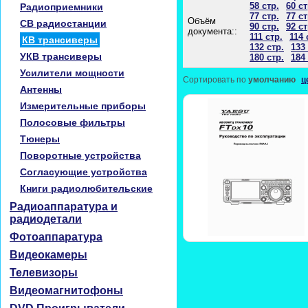
58 стр.
60 ст
Радиоприемники
77 стр.
77 ст
Объём
CB радиостанции
90 стр.
92 ст
документа::
111 стр.
114 
КВ трансиверы
132 стр.
133 
УКВ трансиверы
180 стр.
184 
Усилители мощности
Сортировать по
умолчанию
ц
Антенны
Измерительные приборы
Полосовые фильтры
Тюнеры
Поворотные устройства
Согласующие устройства
Книги радиолюбительские
Радиоаппаратура и
радиодетали
Фотоаппаратура
Видеокамеры
Телевизоры
Видеомагнитофоны