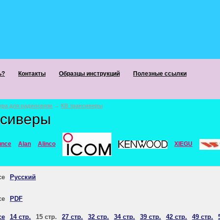
ь?
Контакты
Образцы инструкций
Полезные ссылки
ура для радиосвязи
→
КВ трансиверы
нсиверы
unce
Alan
Alinco
XIEGU
се
Русский
се
PDF
се
14 стр.
15 стр.
27 стр.
32 стр.
34 стр.
39 стр.
42 стр.
49 стр.