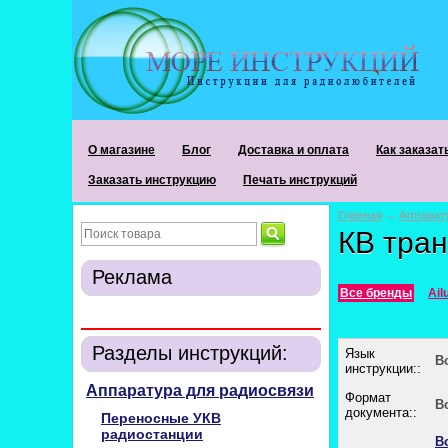
О магазине
Блог
Доставка и оплата
Как заказат
Заказать инструкцию
Печать инструкций
Главная
→
Аппарат
КВ тра
Реклама
Все бренды
Ail
Разделы инструкций:
Язык
В
инструкции::
Аппаратура для радиосвязи
Формат
В
документа::
Переносные УКВ
радиостанции
В