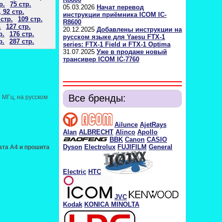
р.
75 стр.
05.03.2026
Начат перевод
, 92 стр.
инструкции приёмника ICOM IC-
 стр.
109 стр.
R8600
.
127 стр.
20.12.2025
Добавлены инструкции на
р.
176 стр.
русском языке для Yaesu FTX-1
р.
287 стр.
series: FTX-1 Field и FTX-1 Optima
31.07.2025
Уже в продаже новый
трансивер ICOM IC-7760
Все бренды:
 МГц, на русском
Ailunce
AjetRays
Alan
ALBRECHT
Alinco
Apollo
BBK
Canon
CASIO
Dyson
Electrolux
FUJIFILM
General
ата А4 и прошита
Electric
HTC
JVC
Kodak
KONICA MINOLTA