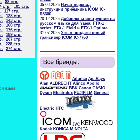
.
88 стр.
05.03.2026
Начат перевод
4 стр.
105 стр.
инструкции приёмника ICOM IC-
.
117 стр.
R8600
р.
128 стр.
20.12.2025
Добавлены инструкции на
р.
143 стр.
русском языке для Yaesu FTX-1
р.
160 стр.
series: FTX-1 Field и FTX-1 Optima
р.
176 стр.
31.07.2025
Уже в продаже новый
р.
189 стр.
трансивер ICOM IC-7760
р.
207 стр.
р.
228 стр.
р.
274 стр.
Все бренды:
Ailunce
AjetRays
Alan
ALBRECHT
Alinco
Apollo
BBK
Canon
CASIO
ом языке.
Dyson
Electrolux
FUJIFILM
General
Electric
HTC
JVC
Kodak
KONICA MINOLTA