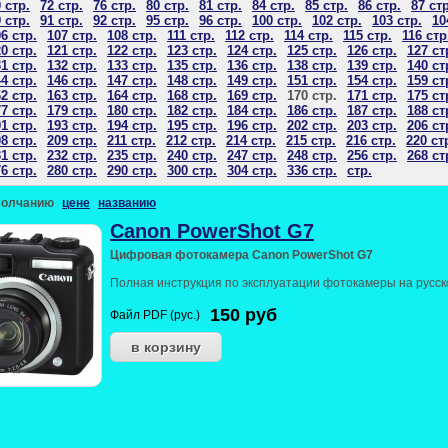
 стр.
72 стр.
76 стр.
80 стр.
81 стр.
84 стр.
85 стр.
86 стр.
87 стр
 стр.
91 стр.
92 стр.
95 стр.
96 стр.
100 стр.
102 стр.
103 стр.
10
6 стр.
107 стр.
108 стр.
111 стр.
112 стр.
114 стр.
115 стр.
116 стр
0 стр.
121 стр.
122 стр.
123 стр.
124 стр.
125 стр.
126 стр.
127 ст
1 стр.
132 стр.
133 стр.
135 стр.
136 стр.
138 стр.
139 стр.
140 ст
4 стр.
146 стр.
147 стр.
148 стр.
149 стр.
151 стр.
154 стр.
159 ст
2 стр.
163 стр.
164 стр.
168 стр.
169 стр.
170 стр.
171 стр.
175 ст
7 стр.
179 стр.
180 стр.
182 стр.
184 стр.
186 стр.
187 стр.
188 ст
1 стр.
193 стр.
194 стр.
195 стр.
196 стр.
202 стр.
203 стр.
206 ст
8 стр.
209 стр.
211 стр.
212 стр.
214 стр.
215 стр.
216 стр.
220 ст
1 стр.
232 стр.
235 стр.
240 стр.
247 стр.
248 стр.
256 стр.
268 ст
6 стр.
280 стр.
290 стр.
300 стр.
304 стр.
336 стр.
стр.
молчанию
цене
названию
Canon PowerShot G7
Цифровая фотокамера Canon PowerShot G7
Полная инструкция по эксплуатации фотокамеры на русск
150
руб
Файл PDF (рус.)