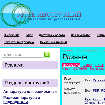
О магазине
Блог
Доставка и оплата
Как заказать?
Конта
Заказать инструкцию
Печать инструкций
Главная
→
Фотоаппаратура
→
Ф
Разные
Реклама
Все бренды
Canon
CASIO
Nikon
OLYMPUS
Panasonic
Язык
Все
Русски
Разделы инструкций:
инструкции::
Формат
Все
PDF
PD
Аппаратура для радиосвязи
документа::
Радиоаппаратура и
Все
2 стр.
1
радиодетали
30 стр.
31 ст