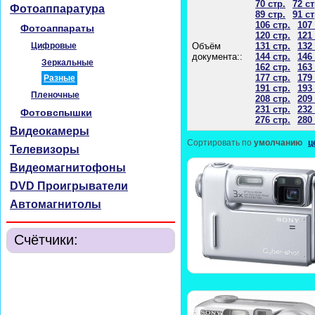
70 стр.
72 ст
Фотоаппаратура
89 стр.
91 ст
106 стр.
107 
Фотоаппараты
120 стр.
121 
Цифровые
Объём
131 стр.
132 
документа::
144 стр.
146 
Зеркальные
162 стр.
163 
177 стр.
179 
Разные
191 стр.
193 
Пленочные
208 стр.
209 
231 стр.
232 
Фотовспышки
276 стр.
280 
Видеокамеры
Сортировать по
умолчанию
ц
Телевизоры
Видеомагнитофоны
DVD Проигрыватели
Автомагнитолы
Счётчики: