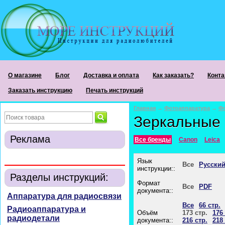
О магазине
Блог
Доставка и оплата
Как заказать?
Конта
Заказать инструкцию
Печать инструкций
Главная
→
Фотоаппаратура
→
Ф
Зеркальные
Реклама
Все бренды
Canon
Leica
Язык
Все
Русски
инструкции::
Разделы инструкций:
Формат
Все
PDF
документа::
Аппаратура для радиосвязи
Все
66 стр.
Радиоаппаратура и
Объём
173 стр.
176 
радиодетали
документа::
216 стр.
218 