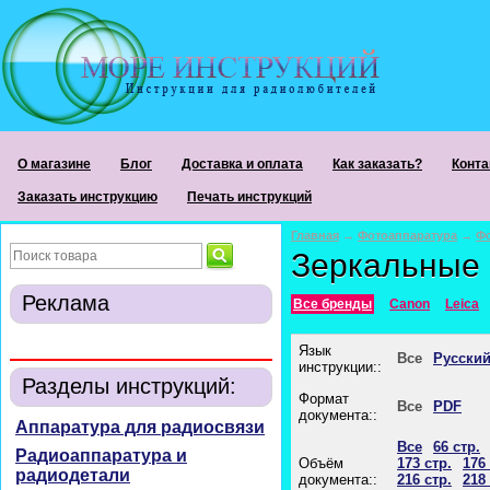
О магазине
Блог
Доставка и оплата
Как заказать?
Конта
Заказать инструкцию
Печать инструкций
Главная
→
Фотоаппаратура
→
Ф
Зеркальные
Реклама
Все бренды
Canon
Leica
Язык
Все
Русски
инструкции::
Разделы инструкций:
Формат
Все
PDF
документа::
Аппаратура для радиосвязи
Все
66 стр.
Радиоаппаратура и
Объём
173 стр.
176 
радиодетали
документа::
216 стр.
218 