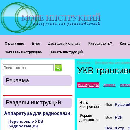
О магазине
Блог
Доставка и оплата
Как заказать?
Конта
Заказать инструкцию
Печать инструкций
Главная
→
Аппаратура для ради
УКВ транси
Реклама
Все бренды
Ailunce
Alinc
Разделы инструкций:
Язык
Все
Русски
инструкции::
Аппаратура для радиосвязи
Формат
Все
PDF
документа::
Переносные УКВ
радиостанции
Все
8 стр.
9