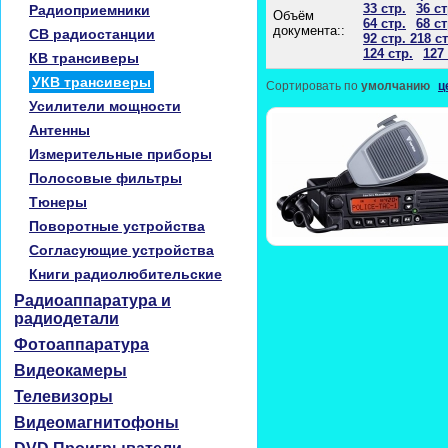
33 стр.
36 ст
Радиоприемники
Объём
64 стр.
68 ст
документа::
CB радиостанции
92 стр. 218 ст
124 стр.
127 
КВ трансиверы
УКВ трансиверы
Сортировать по
умолчанию
ц
Усилители мощности
Антенны
Измерительные приборы
Полосовые фильтры
Тюнеры
Поворотные устройства
Согласующие устройства
Книги радиолюбительские
Радиоаппаратура и
радиодетали
Фотоаппаратура
Видеокамеры
Телевизоры
Видеомагнитофоны