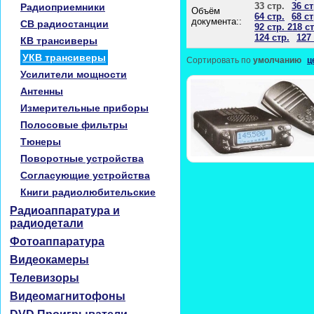
33 стр.
36 ст
Радиоприемники
Объём
64 стр.
68 ст
документа::
CB радиостанции
92 стр. 218 ст
124 стр.
127 
КВ трансиверы
УКВ трансиверы
Сортировать по
умолчанию
ц
Усилители мощности
Антенны
Измерительные приборы
Полосовые фильтры
Тюнеры
Поворотные устройства
Согласующие устройства
Книги радиолюбительские
Радиоаппаратура и
радиодетали
Фотоаппаратура
Видеокамеры
Телевизоры
Видеомагнитофоны