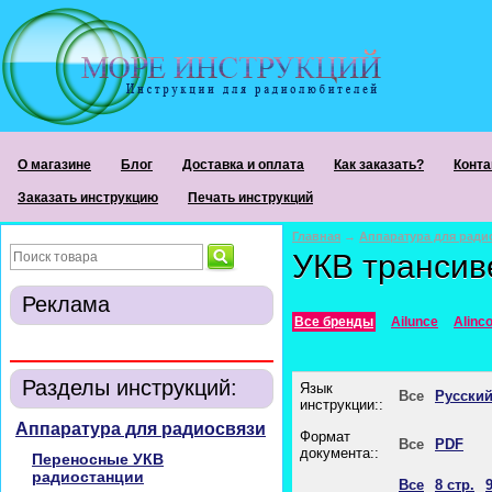
О магазине
Блог
Доставка и оплата
Как заказать?
Конта
Заказать инструкцию
Печать инструкций
Главная
→
Аппаратура для ради
УКВ транси
Реклама
Все бренды
Ailunce
Alinc
Разделы инструкций:
Язык
Все
Русски
инструкции::
Аппаратура для радиосвязи
Формат
Все
PDF
документа::
Переносные УКВ
радиостанции
Все
8 стр.
9