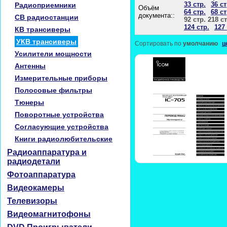
33 стр.
36 ст
Радиоприемники
Объём
64 стр.
68 ст
документа::
CB радиостанции
92 стр. 218 ст
124 стр.
127 
КВ трансиверы
УКВ трансиверы
Сортировать по
умолчанию
ц
Усилители мощности
Антенны
Измерительные приборы
Полосовые фильтры
Тюнеры
Поворотные устройства
Согласующие устройства
Книги радиолюбительские
Радиоаппаратура и
радиодетали
Фотоаппаратура
Видеокамеры
Телевизоры
Видеомагнитофоны