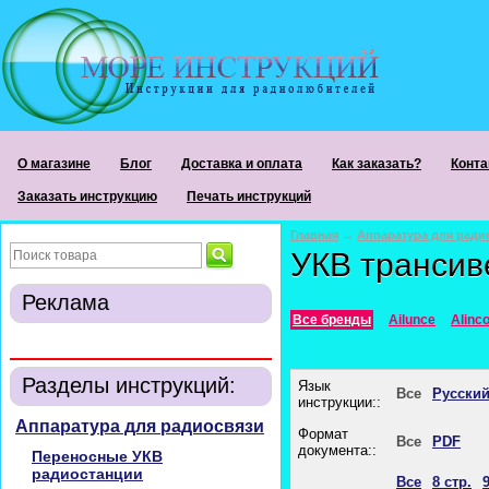
О магазине
Блог
Доставка и оплата
Как заказать?
Конта
Заказать инструкцию
Печать инструкций
Главная
→
Аппаратура для ради
УКВ транси
Реклама
Все бренды
Ailunce
Alinc
Разделы инструкций:
Язык
Все
Русски
инструкции::
Аппаратура для радиосвязи
Формат
Все
PDF
документа::
Переносные УКВ
радиостанции
Все
8 стр.
9