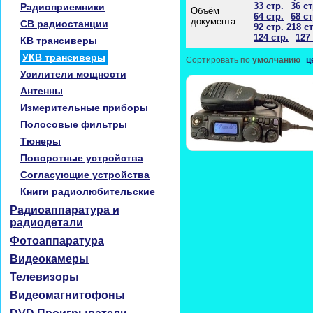
33 стр.
36 ст
Радиоприемники
Объём
64 стр.
68 ст
документа::
CB радиостанции
92 стр. 218 ст
124 стр.
127 
КВ трансиверы
УКВ трансиверы
Сортировать по
умолчанию
ц
Усилители мощности
Антенны
Измерительные приборы
Полосовые фильтры
Тюнеры
Поворотные устройства
Согласующие устройства
Книги радиолюбительские
Радиоаппаратура и
радиодетали
Фотоаппаратура
Видеокамеры
Телевизоры
Видеомагнитофоны