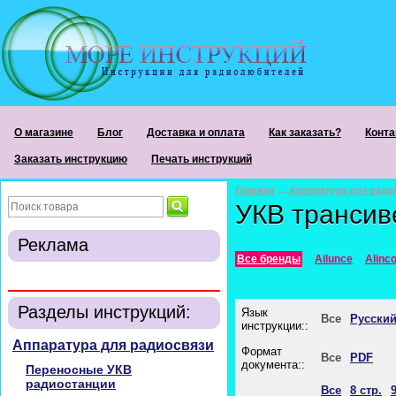
О магазине
Блог
Доставка и оплата
Как заказать?
Конта
Заказать инструкцию
Печать инструкций
Главная
→
Аппаратура для ради
УКВ транси
Реклама
Все бренды
Ailunce
Alinc
Разделы инструкций:
Язык
Все
Русски
инструкции::
Аппаратура для радиосвязи
Формат
Все
PDF
документа::
Переносные УКВ
радиостанции
Все
8 стр.
9