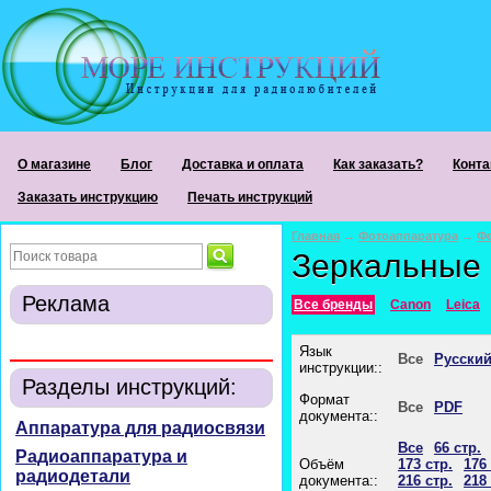
О магазине
Блог
Доставка и оплата
Как заказать?
Конта
Заказать инструкцию
Печать инструкций
Главная
→
Фотоаппаратура
→
Ф
Зеркальные
Реклама
Все бренды
Canon
Leica
Язык
Все
Русски
инструкции::
Разделы инструкций:
Формат
Все
PDF
документа::
Аппаратура для радиосвязи
Все
66 стр.
Радиоаппаратура и
Объём
173 стр.
176 
радиодетали
документа::
216 стр.
218 