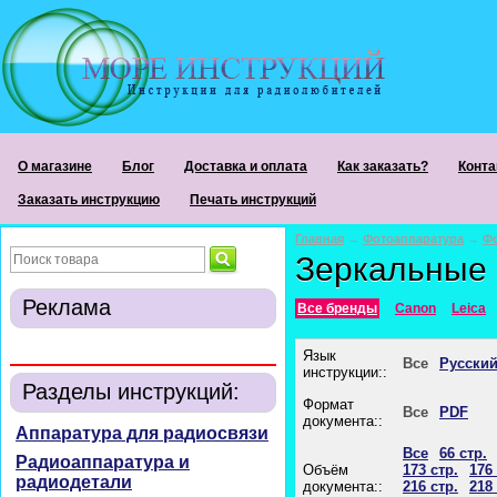
О магазине
Блог
Доставка и оплата
Как заказать?
Конта
Заказать инструкцию
Печать инструкций
Главная
→
Фотоаппаратура
→
Ф
Зеркальные
Реклама
Все бренды
Canon
Leica
Язык
Все
Русски
инструкции::
Разделы инструкций:
Формат
Все
PDF
документа::
Аппаратура для радиосвязи
Все
66 стр.
Радиоаппаратура и
Объём
173 стр.
176 
радиодетали
документа::
216 стр.
218 