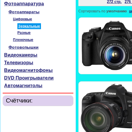
272 стр.
276 
Фотоаппаратура
Сортировать по
умолчанию
ц
Фотоаппараты
Цифровые
Зеркальные
Разные
Пленочные
Фотовспышки
Видеокамеры
Телевизоры
Видеомагнитофоны
DVD Проигрыватели
Автомагнитолы
Счётчики: