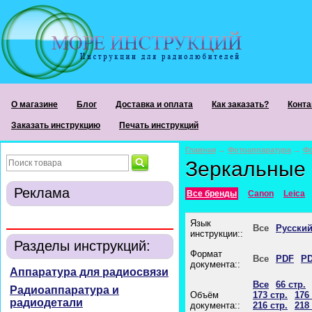
О магазине
Блог
Доставка и оплата
Как заказать?
Конта
Заказать инструкцию
Печать инструкций
Главная
→
Фотоаппаратура
→
Ф
Зеркальные
Реклама
Все бренды
Canon
Leica
Язык
Все
Русски
инструкции::
Разделы инструкций:
Формат
Все
PDF
PD
документа::
Аппаратура для радиосвязи
Все
66 стр.
Радиоаппаратура и
Объём
173 стр.
176 
радиодетали
документа::
216 стр.
218 