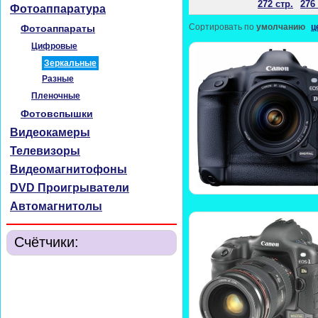
272 стр.
276 
Фотоаппаратура
Сортировать по
умолчанию
ц
Фотоаппараты
Цифровые
Зеркальные
Разные
Пленочные
Фотовспышки
Видеокамеры
Телевизоры
Видеомагнитофоны
DVD Проигрыватели
Автомагнитолы
Счётчики: