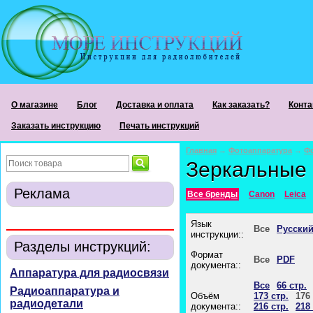
О магазине
Блог
Доставка и оплата
Как заказать?
Конта
Заказать инструкцию
Печать инструкций
Главная
→
Фотоаппаратура
→
Ф
Зеркальные
Реклама
Все бренды
Canon
Leica
Язык
Все
Русски
инструкции::
Разделы инструкций:
Формат
Все
PDF
документа::
Аппаратура для радиосвязи
Все
66 стр.
Радиоаппаратура и
Объём
173 стр.
176 
радиодетали
документа::
216 стр.
218 