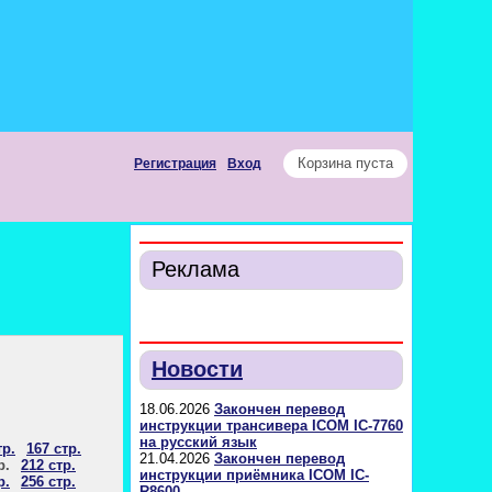
Корзина пуста
Регистрация
Вход
Реклама
Новости
18.06.2026
Закончен перевод
инструкции трансивера ICOM IC-7760
на русский язык
тр.
167 стр.
21.04.2026
Закончен перевод
р.
212 стр.
инструкции приёмника ICOM IC-
р.
256 стр.
R8600