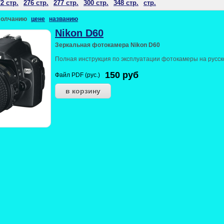
2 стр.
276 стр.
277 стр.
300 стр.
348 стр.
стр.
молчанию
цене
названию
Nikon D60
Зеркальная фотокамера Nikon D60
Полная инструкция по эксплуатации фотокамеры на русск
150
руб
Файл PDF (рус.)