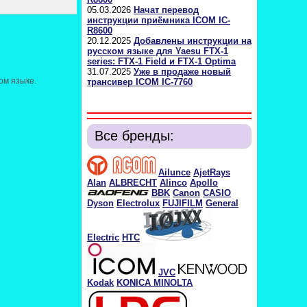
05.03.2026
Начат перевод
инструкции приёмника ICOM IC-
R8600
20.12.2025
Добавлены инструкции на
русском языке для Yaesu FTX-1
series: FTX-1 Field и FTX-1 Optima
31.07.2025
Уже в продаже новый
ом языке.
трансивер ICOM IC-7760
Все бренды:
Ailunce
AjetRays
Alan
ALBRECHT
Alinco
Apollo
BBK
Canon
CASIO
Dyson
Electrolux
FUJIFILM
General
Electric
HTC
JVC
Kodak
KONICA MINOLTA