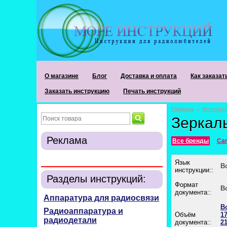
О магазине
Блог
Доставка и оплата
Как заказат
Заказать инструкцию
Печать инструкций
Главная
→
Фотоапп
Зеркал
Реклама
Все бренды
Ca
Язык
В
инструкции::
Разделы инструкций:
Формат
В
документа::
Аппаратура для радиосвязи
В
Радиоаппаратура и
Объём
17
радиодетали
документа::
21