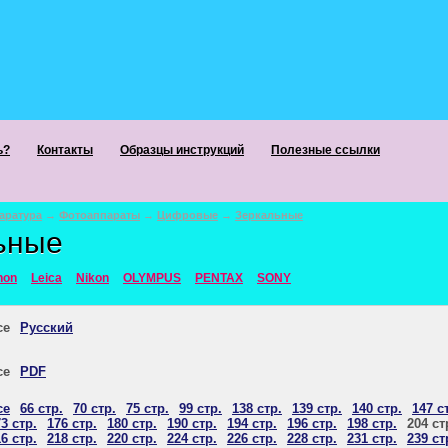
ь?
Контакты
Образцы инструкций
Полезные ссылки
аратура
→
Фотоаппараты
→
Цифровые
→
Зеркальные
ьные
non
Leica
Nikon
OLYMPUS
PENTAX
SONY
се
Русский
се
PDF
се
66 стр.
70 стр.
75 стр.
99 стр.
138 стр.
139 стр.
140 стр.
147 с
3 стр.
176 стр.
180 стр.
190 стр.
194 стр.
196 стр.
198 стр.
204 ст
6 стр.
218 стр.
220 стр.
224 стр.
226 стр.
228 стр.
231 стр.
239 ст