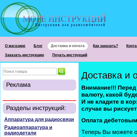
О магазине
Блог
Доставка и оплата
Как заказать?
Конта
Заказать инструкцию
Печать инструкций
Доставка и 
Реклама
Внимание!!! Перед
валюту, какой буд
И не кладите в ко
Разделы инструкций:
случае вы рискуете
Аппаратура для радиосвязи
Оплата
дебетовы
Радиоаппаратура и
Теперь Вы можете о
радиодетали