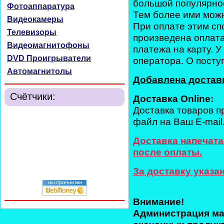
большой популярнос
Фотоаппаратура
Тем более ими можн
Видеокамеры
При оплате этим сп
Телевизоры
произведена оплата
Видеомагнитофоны
платежа на карту. У
DVD Проигрыватели
оператора. О посту
Автомагнитолы
Добавлена достав
Счётчики:
Доставка Online:
Доставка товаров п
файл на Ваш E-mail
Доставка напечата
после оплаты.
За доставку указа
Внимание!
Администрация маг